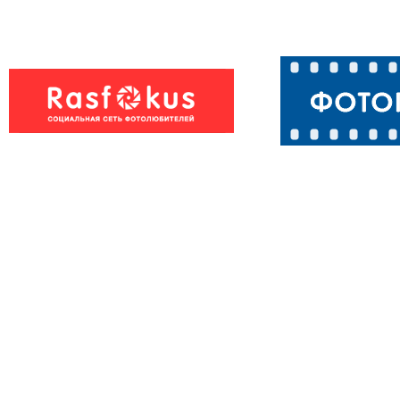
Как ни
Выпь - птица
раскорячишься
болотная
всё равно не с.