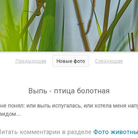
Предыдущая
Новые фото
Следующая
Выпь - птица болотная
 не понял: или выпь испугалась, или хотела меня нап
видом...
Читать комментарии в разделе
Фото животны