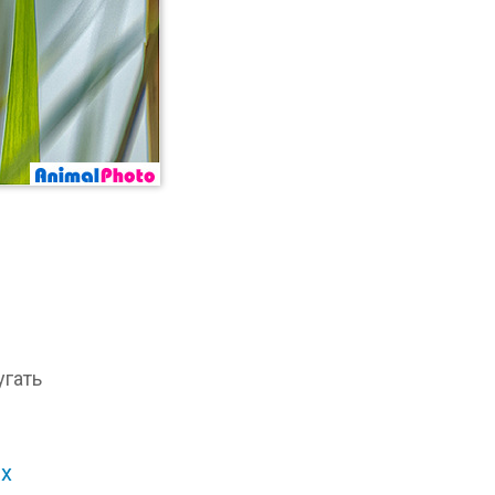
угать
х