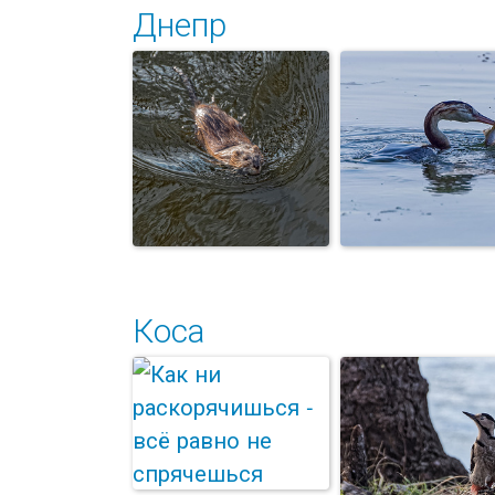
Днепр
Рыжая цапля и
Чёрные лебед
гуси
Коса
Ондатра. Заплыв
Чомга на
на дистанцию
рыбалке