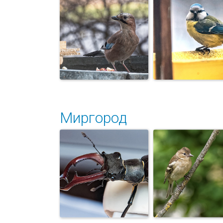
всё равно не с.
Миргород
Сойка. Портрет
Лазоревка в
незнакомки
гостях