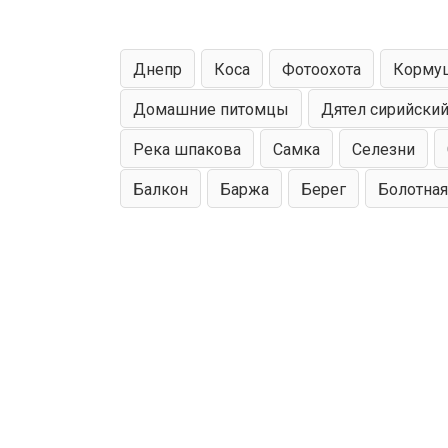
Днепр
Коса
Фотоохота
Корму
Домашние питомцы
Дятел сирийски
Река шпакова
Самка
Селезни
Жук-олень
Самка зяблик
Балкон
Баржа
Берег
Болотная