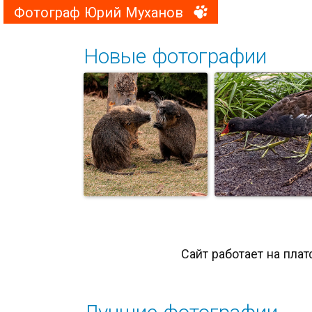
Фотограф Юрий Муханов
Новые фотографии
Сайт работает на пла
Лучшие фотографии
Нутрии на
- Не видели м