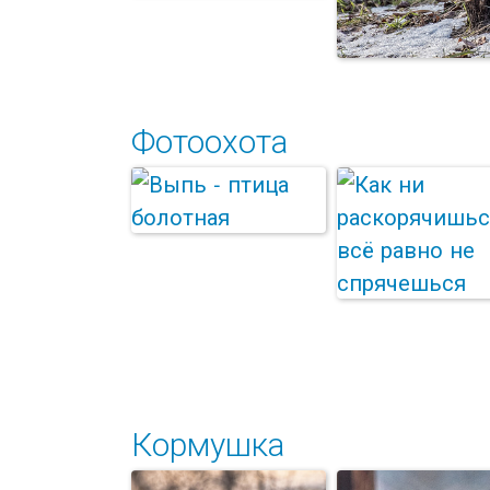
Фотоохота
Как ни
раскорячишься -
всё равно не с...
Дятел сирийск
Выпь - птица
болотная
Кормушка
Как ни
раскорячишься