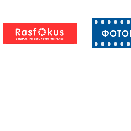
Повезло вороне с
Ворона на стра
завтраком