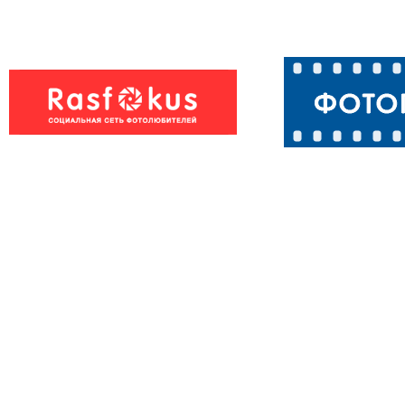
Утиное
Утиное
семейство
семейство