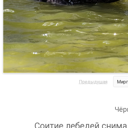
Предыдущая
Мирг
Чёр
Соитие лебедей снима